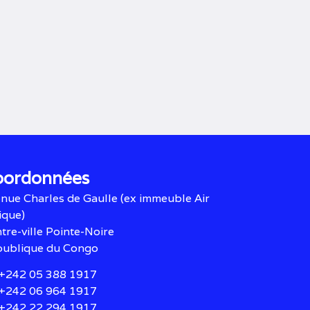
oordonnées
nue Charles de Gaulle (ex immeuble Air
ique)
tre-ville Pointe-Noire
ublique du Congo
 +242 05 388 1917
 +242 06 964 1917
 +242 22 294 1917