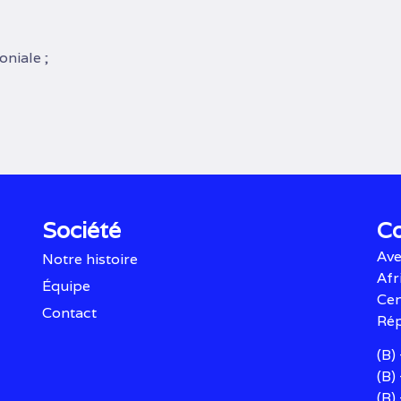
niale ;
Société
C
Ave
Notre histoire
Afr
Équipe
Cen
Contact
Rép
(B)
(B)
(B)